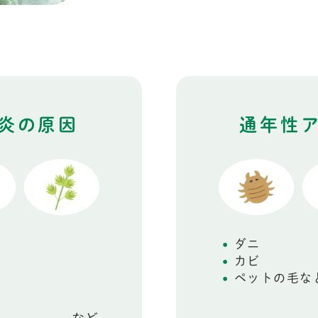
炎の原因
通年性
ダニ
カビ
ペットの毛な
など