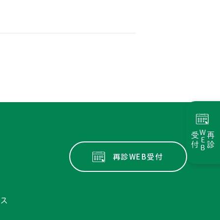
WEB
受付
再診
再診WEB受付
セス